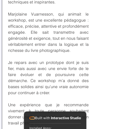
techniques et inspirantes.
Marjolaine Vuarnesson, qui animait le
workshop, est une excellente pédagogue :
efficace, précise, attentive et profondément
engagée. Elle sait transmettre avec
générosité et exigence, tout en nous faisant
véritablement entrer dans la logique et la
richesse du livre photographique.
Je repars avec un prototype dont je suis
fier, mais aussi avec une envie forte de le
faire évoluer et de poursuivre cette
démarche. Ce workshop m’a donné des
bases solides ainsi qu’une vraie autonomie
pour continuer à créer.
Une expérience que je recommande
vivement à toute personne souhaitant
donner une forme tangible et aboutie à son
Built with
Interactive Studio
travail photographique.
Installed Apps: