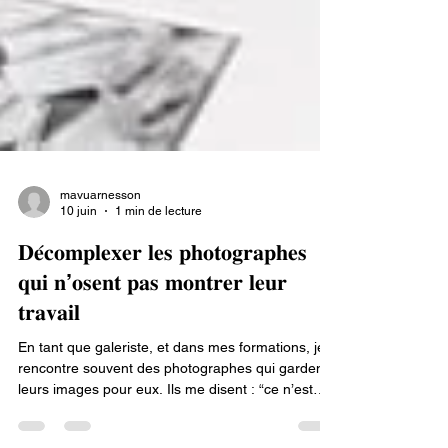
mavuarnesson
10 juin
1 min de lecture
𝐃𝐞́𝐜𝐨𝐦𝐩𝐥𝐞𝐱𝐞𝐫 𝐥𝐞𝐬 𝐩𝐡𝐨𝐭𝐨𝐠𝐫𝐚𝐩𝐡𝐞𝐬
𝐪𝐮𝐢 𝐧’𝐨𝐬𝐞𝐧𝐭 𝐩𝐚𝐬 𝐦𝐨𝐧𝐭𝐫𝐞𝐫 𝐥𝐞𝐮𝐫
𝐭𝐫𝐚𝐯𝐚𝐢𝐥
En tant que galeriste, et dans mes formations, je
rencontre souvent des photographes qui gardent
leurs images pour eux. Ils me disent : “ce n’est