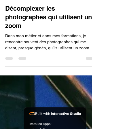
mavuarnesson
12 mai
3 min de lecture
Décomplexer les
photographes qui utilisent un
zoom
Dans mon métier et dans mes formations, je
rencontre souvent des photographes qui me
disent, presque gênés, qu’ils utilisent un zoom.
Comme si ce n’était pas tout à fait “bien”. Comme
si c’était une facilité. Comme si ça les rendait
moins légitimes. Et j’aime leur répondre : “moi
aussi.” Mon expérience avec les zooms J’ai
longtemps travaillé avec des zooms. C'était le cas
en 2014 lorsque j'ai réalisé ma série sur les reflets
de la Défense. C'est encore le cas aujourd'hui,
Built with
Interactive Studio
que
Installed Apps: