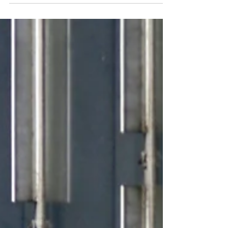
pas encore assez bien.” “je ne suis pas prêt.”
“j’attends de progresser.” Mais on ne progresse
pas dans le silence. On progresse en montrant. Et
je leur propose de faire une lecture de portfolio.
D’ailleurs, je vais bientôt exposer à la Galerie
Baxton un jeune photographe qui a osé me
montrer son travail il y a quelques mois. Mont