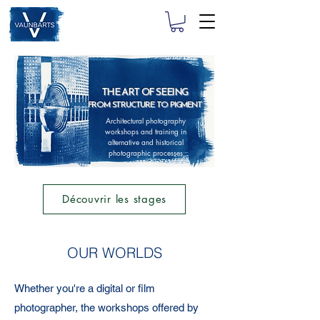
THE ART OF SEEING
FROM STRUCTURE TO PIGMENT
Architectural photography
workshops and training in
alternative and historical
photographic processes
Découvrir les stages
OUR WORLDS
Whether you're a digital or film
photographer, the workshops offered by