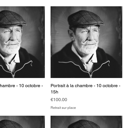
 chambre - 10 octobre -
Portrait à la chambre - 10 octobre -
15h
Price
€100.00
Retrait sur place