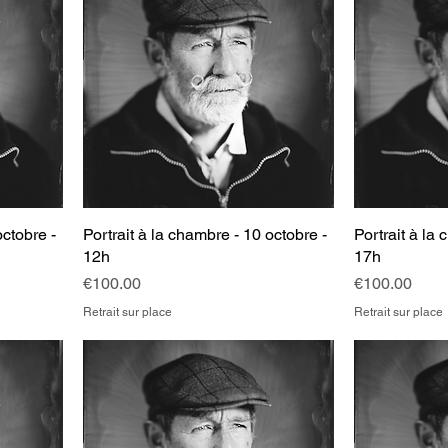
octobre -
Portrait à la chambre - 10 octobre -
Portrait à la 
12h
17h
Price
Price
€100.00
€100.00
Retrait sur place
Retrait sur place