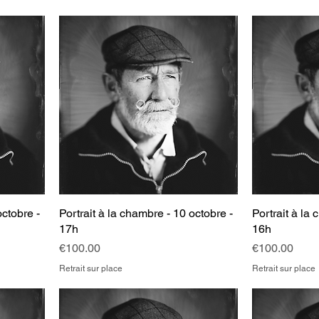
octobre -
Portrait à la chambre - 10 octobre -
Portrait à la
17h
16h
Price
Price
€100.00
€100.00
Retrait sur place
Retrait sur place