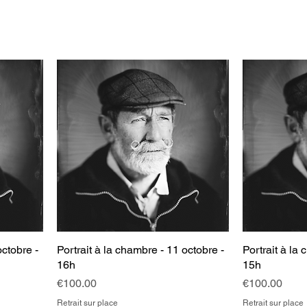
octobre -
Portrait à la chambre - 11 octobre -
Portrait à la
16h
15h
Price
Price
€100.00
€100.00
Retrait sur place
Retrait sur place