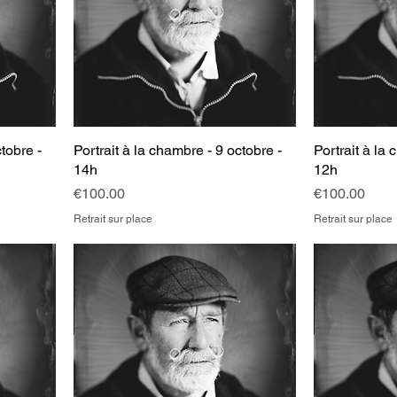
tobre -
Portrait à la chambre - 9 octobre -
Portrait à la 
14h
12h
Price
Price
€100.00
€100.00
Retrait sur place
Retrait sur place