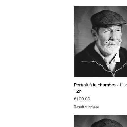
Format 25x25 cm
Format 9x12 cm
Portrait à la chambre - 11 
12h
Price
€100.00
Retrait sur place