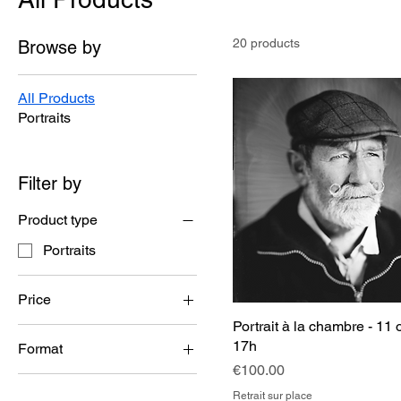
20 products
Browse by
All Products
Portraits
Filter by
Product type
Portraits
Price
Portrait à la chambre - 11 
17h
Format
€100
€250
Price
€100.00
Format 13x18 cm
Retrait sur place