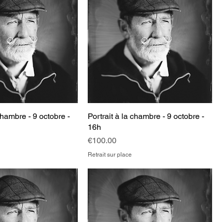
chambre - 9 octobre -
Portrait à la chambre - 9 octobre -
16h
Price
€100.00
Retrait sur place