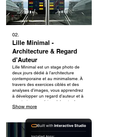
02.
Lille Minimal -
Architecture & Regard
d’Auteur
Lille Minimal est un stage photo de
deux jours dédié à l’architecture
contemporaine et au minimalisme. À
travers des exercices ciblés et des
analyses d’images, vous apprendrez
à développer un regard d’auteur et à
construire une série cohérente dans
Show more
la ville.
Built with
Interactive Studio
Installed Apps: