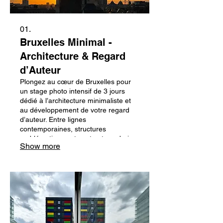
01.
Bruxelles Minimal -
Architecture & Regard
d’Auteur
Plongez au cœur de Bruxelles pour
un stage photo intensif de 3 jours
dédié à l’architecture minimaliste et
au développement de votre regard
d’auteur. Entre lignes
contemporaines, structures
emblématiques et contrastes urbains,
Show more
ce stage vous invite à explorer une
ville étonnamment graphique, où
modernité et héritage architectural
cohabitent avec élégance.